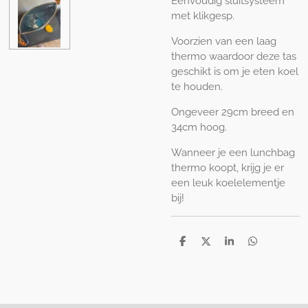
Eenvoudig sluitsysteem
met klikgesp.
Voorzien van een laag
thermo waardoor deze tas
geschikt is om je eten koel
te houden.
Ongeveer 29cm breed en
34cm hoog.
Wanneer je een lunchbag
thermo koopt, krijg je er
een leuk koelelementje
bij!
D
D
S
D
e
e
h
e
l
e
a
l
e
l
r
e
n
e
n