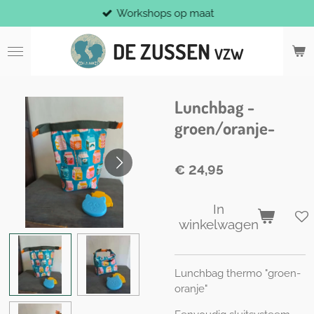
Workshops op maat
Ga
direct
DE ZUSSEN
naar
VZW
de
hoofdinhoud
Lunchbag -
groen/oranje-
€ 24,95
In
winkelwagen
Lunchbag thermo "groen-
oranje"