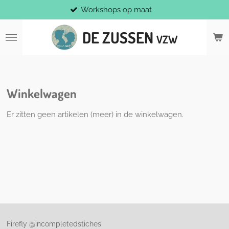
Workshops op maat
Ga
direct
DE ZUSSEN
naar
VZW
de
hoofdinhoud
Winkelwagen
Er zitten geen artikelen (meer) in de winkelwagen.
Firefly @incompletedstiches