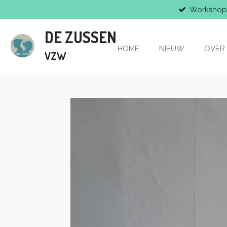
Workshop
Ga
direct
DE ZUSSEN
naar
de
HOME
NIEUW
OVER
VZW
hoofdinhoud