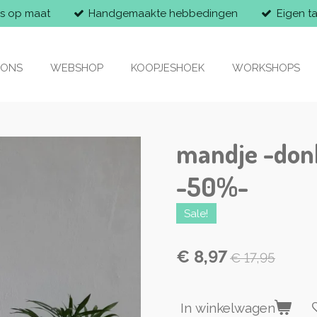
s op maat
Handgemaakte hebbedingen
Eigen t
 ONS
WEBSHOP
KOOPJESHOEK
WORKSHOPS
mandje -don
-50%-
Sale!
€ 8,97
€ 17,95
In winkelwagen