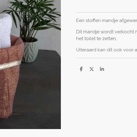
Een stoffen mandje afgewer
Dit mandje wordt verkocht 
het toilet te zetten.
Uiteraard kan dit ook voor 
D
D
S
e
e
h
l
e
a
e
l
r
n
e