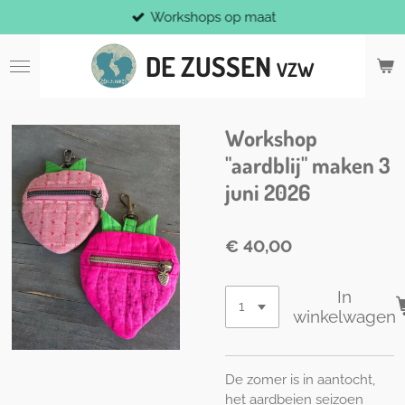
Workshops op maat
Ga
direct
DE ZUSSEN
naar
VZW
de
hoofdinhoud
Workshop
"aardblij" maken 3
juni 2026
€ 40,00
In
winkelwagen
De zomer is in aantocht,
het aardbeien seizoen