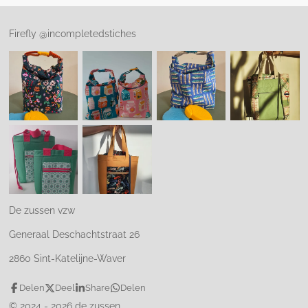
Firefly @incompletedstiches
De zussen vzw
Generaal Deschachtstraat 26
2860 Sint-Katelijne-Waver
Delen
Deel
Share
Delen
© 2024 - 2026 de zussen