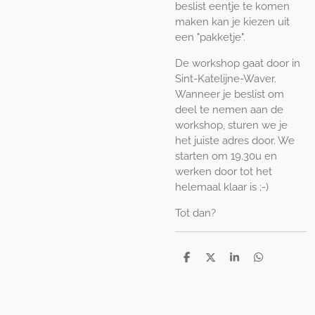
beslist eentje te komen
maken kan je kiezen uit
een "pakketje".
De workshop gaat door in
Sint-Katelijne-Waver.
Wanneer je beslist om
deel te nemen aan de
workshop, sturen we je
het juiste adres door. We
starten om 19.30u en
werken door tot het
helemaal klaar is ;-)
Tot dan?
D
D
S
D
e
e
h
e
l
e
a
l
e
l
r
e
n
e
n