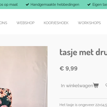
ps op maat
Handgemaakte hebbedingen
Eigen ta
 ONS
WEBSHOP
KOOPJESHOEK
WORKSHOPS
tasje met d
€ 9,99
In winkelwagen
Het tasje is ongeveer 22x14,