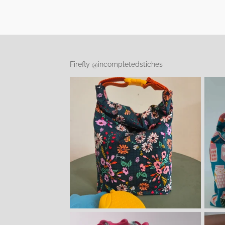
Firefly @incompletedstiches