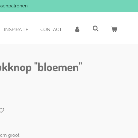
ssenpatronen
INSPIRATIE
CONTACT
rukknop "bloemen"
5cm groot.