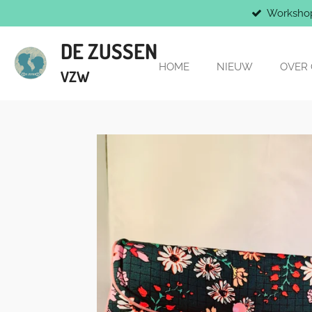
Worksho
Ga
direct
DE ZUSSEN
naar
de
HOME
NIEUW
OVER
VZW
hoofdinhoud