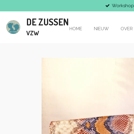
Workshop
Ga
direct
DE ZUSSEN
naar
de
HOME
NIEUW
OVER
VZW
hoofdinhoud