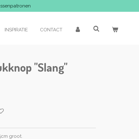
assenpatronen
INSPIRATIE
CONTACT
ukknop "Slang"
,5cm groot.