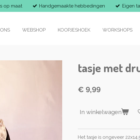
s op maat
Handgemaakte hebbedingen
Eigen t
 ONS
WEBSHOP
KOOPJESHOEK
WORKSHOPS
tasje met dr
€ 9,99
In winkelwagen
Het tasje is ongeveer 22x14