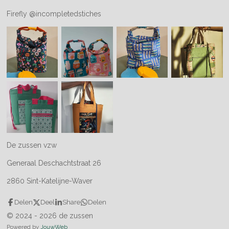
Firefly @incompletedstiches
De zussen vzw
Generaal Deschachtstraat 26
2860 Sint-Katelijne-Waver
Delen
Deel
Share
Delen
© 2024 - 2026 de zussen
Powered by
JouwWeb