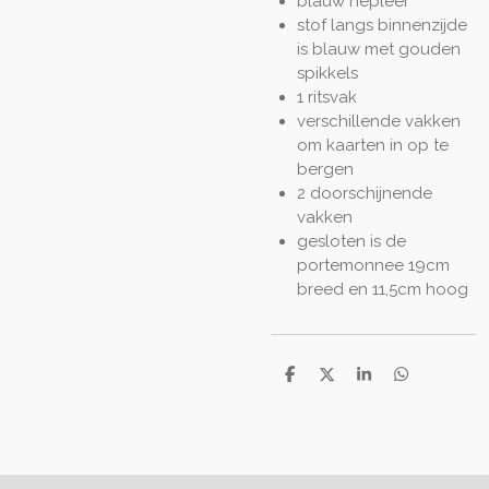
blauw nepleer
stof langs binnenzijde
is blauw met gouden
spikkels
1 ritsvak
verschillende vakken
om kaarten in op te
bergen
2 doorschijnende
vakken
gesloten is de
portemonnee 19cm
breed en 11,5cm hoog
D
D
S
D
e
e
h
e
l
e
a
l
e
l
r
e
n
e
n