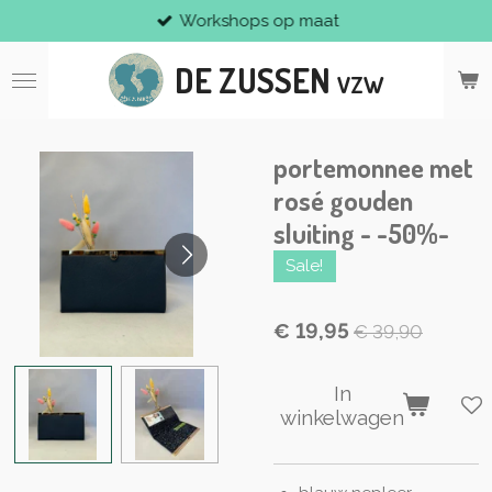
Workshops op maat
Ga
direct
DE ZUSSEN
naar
VZW
de
hoofdinhoud
portemonnee met
rosé gouden
sluiting - -50%-
Sale!
€ 19,95
€ 39,90
In
winkelwagen