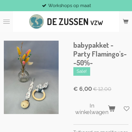
Workshops op maat
Ga
direct
DE ZUSSEN
naar
VZW
de
hoofdinhoud
babypakket -
Party Flamingo's-
-50%-
Sale!
€ 6,00
€ 12,00
In
winkelwagen