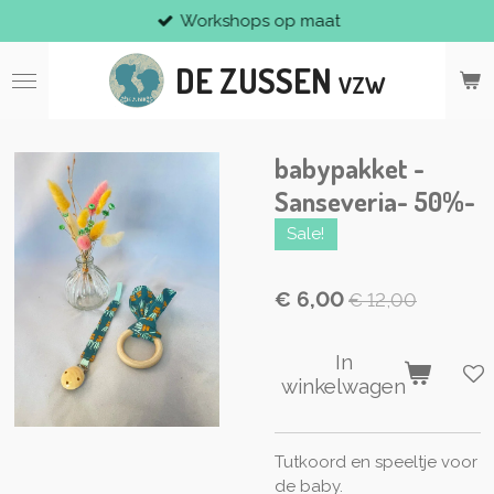
Workshops op maat
Ga
direct
DE ZUSSEN
naar
VZW
de
hoofdinhoud
babypakket -
Sanseveria- 50%-
Sale!
€ 6,00
€ 12,00
In
winkelwagen
Tutkoord en speeltje voor
de baby.