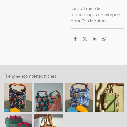
De stof met de
afbeelding is ontworpen
door Eva Mouton.
D
D
S
D
e
e
h
e
l
e
a
l
e
l
r
e
n
e
n
Firefly @incompletedstiches