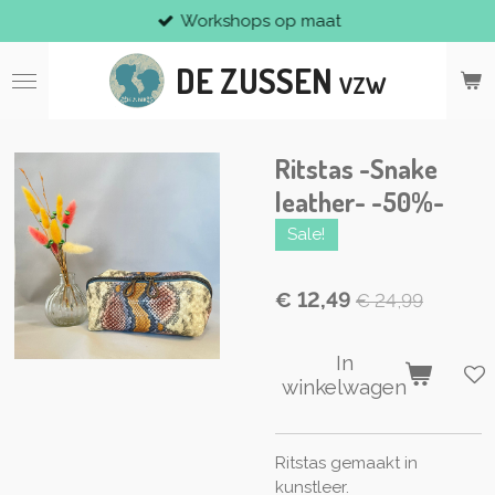
Workshops op maat
Ga
direct
DE ZUSSEN
naar
VZW
de
hoofdinhoud
Ritstas -Snake
leather- -50%-
Sale!
€ 12,49
€ 24,99
In
winkelwagen
Ritstas gemaakt in
kunstleer.